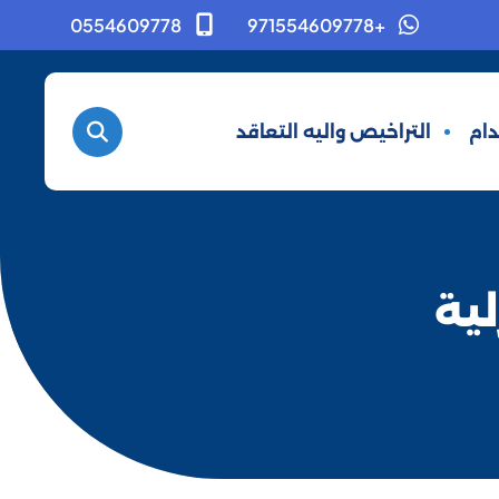
0554609778
+971554609778
ام
التراخيص واليه التعاقد
لية