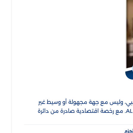
وظبي، وليس مع جهة مجهولة أو وسيط غير
واضح. تحمل الشركة الاسم التجاري AL-HAZM DOMESTIC WORKERS – SOLE PROPRIETORSHIP L.L.C. مع رخصة اقتصادية صادرة من دائرة
حزم