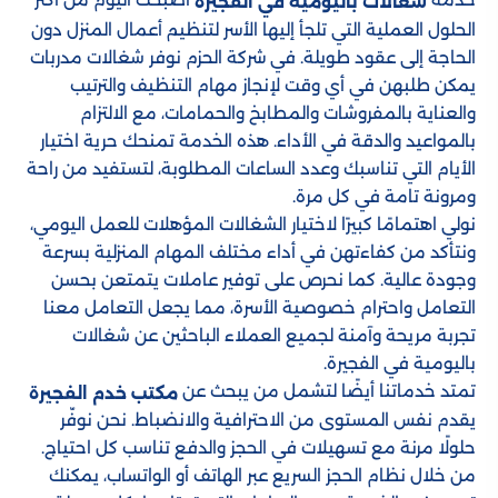
شغالات باليومية في الفجيرة
الحلول العملية التي تلجأ إليها الأسر لتنظيم أعمال المنزل دون
الحاجة إلى عقود طويلة. في شركة الحزم نوفر شغالات مدربات
يمكن طلبهن في أي وقت لإنجاز مهام التنظيف والترتيب
والعناية بالمفروشات والمطابخ والحمامات، مع الالتزام
بالمواعيد والدقة في الأداء. هذه الخدمة تمنحك حرية اختيار
الأيام التي تناسبك وعدد الساعات المطلوبة، لتستفيد من راحة
ومرونة تامة في كل مرة.
نولي اهتمامًا كبيرًا لاختيار الشغالات المؤهلات للعمل اليومي،
ونتأكد من كفاءتهن في أداء مختلف المهام المنزلية بسرعة
وجودة عالية. كما نحرص على توفير عاملات يتمتعن بحسن
التعامل واحترام خصوصية الأسرة، مما يجعل التعامل معنا
تجربة مريحة وآمنة لجميع العملاء الباحثين عن شغالات
باليومية في الفجيرة.
تمتد خدماتنا أيضًا لتشمل من يبحث عن
مكتب خدم الفجيرة
يقدم نفس المستوى من الاحترافية والانضباط. نحن نوفّر
حلولًا مرنة مع تسهيلات في الحجز والدفع تناسب كل احتياج.
من خلال نظام الحجز السريع عبر الهاتف أو الواتساب، يمكنك