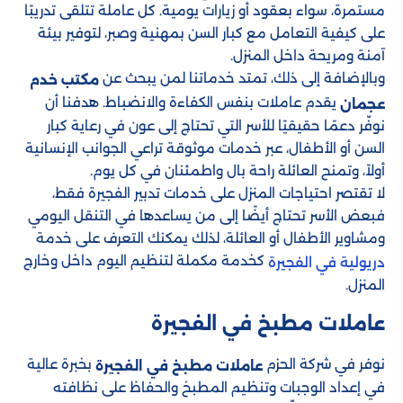
مستمرة، سواء بعقود أو زيارات يومية. كل عاملة تتلقى تدريبًا
على كيفية التعامل مع كبار السن بمهنية وصبر، لتوفير بيئة
آمنة ومريحة داخل المنزل.
وبالإضافة إلى ذلك، تمتد خدماتنا لمن يبحث عن
مكتب خدم
يقدم عاملات بنفس الكفاءة والانضباط. هدفنا أن
عجمان
نوفّر دعمًا حقيقيًا للأسر التي تحتاج إلى عون في رعاية كبار
السن أو الأطفال، عبر خدمات موثوقة تراعي الجوانب الإنسانية
أولاً، وتمنح العائلة راحة بال واطمئنان في كل يوم.
لا تقتصر احتياجات المنزل على خدمات تدبير الفجيرة فقط،
فبعض الأسر تحتاج أيضًا إلى من يساعدها في التنقل اليومي
ومشاوير الأطفال أو العائلة، لذلك يمكنك التعرف على خدمة
كخدمة مكملة لتنظيم اليوم داخل وخارج
دريولية في الفجيرة
المنزل.
عاملات مطبخ في الفجيرة
نوفر في شركة الحزم
بخبرة عالية
عاملات مطبخ في الفجيرة
في إعداد الوجبات وتنظيم المطبخ والحفاظ على نظافته