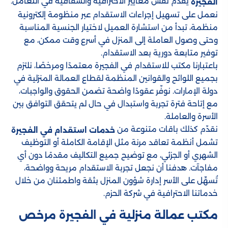
يقدم نفس معايير الاحترافية والشفافية في التعامل.
الفجيرة
نعمل على تسهيل إجراءات الاستقدام عبر منظومة إلكترونية
منظمة، تبدأ من استشارة العميل لاختيار الجنسية المناسبة
وحتى وصول العاملة إلى المنزل في أسرع وقت ممكن، مع
توفير متابعة دورية بعد الاستقدام.
باعتبارنا مكتب للاستقدام في الفجيرة معتمدًا ومرخصًا، نلتزم
بجميع اللوائح والقوانين المنظمة لقطاع العمالة المنزلية في
دولة الإمارات. نوفّر عقودًا واضحة تضمن الحقوق والواجبات،
مع إتاحة فترة تجربة واستبدال في حال لم يتحقق التوافق بين
الأسرة والعاملة.
نقدّم كذلك باقات متنوعة من
خدمات استقدام في الفجيرة
تشمل أنظمة تعاقد مرنة مثل الإقامة الكاملة أو التوظيف
الشهري أو الجزئي، مع توضيح جميع التكاليف مقدمًا دون أي
مفاجآت. هدفنا أن نجعل تجربة الاستقدام مريحة وواضحة،
تُسهِّل على الأسر إدارة شؤون المنزل بثقة واطمئنان من خلال
خدماتنا الاحترافية في شركة الحزم.
مكتب عمالة منزلية​ في الفجيرة مرخص