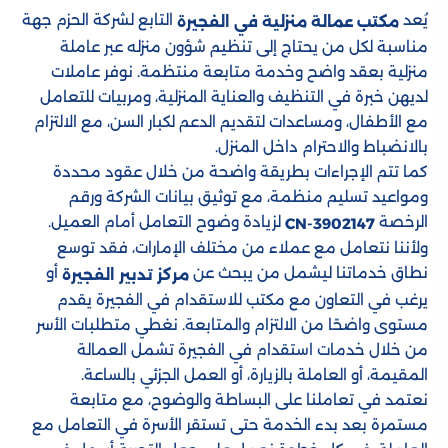
يُعد
التابع لشركة الحزم جهة
مكتب عمالة منزلية في الفجيرة
مناسبة لكل من يحتاج إلى تنظيم شؤون منزله عبر عاملة
منزلية بعقد واضح وخدمة متابعة منتظمة. نوفر عاملات
لديهن خبرة في التنظيف والعناية المنزلية، ومربيات للتعامل
مع الأطفال، ومساعدات لتقديم الدعم لكبار السن، مع الالتزام
بالانضباط والاحترام داخل المنزل.
كما تتم الإجراءات بطريقة واضحة من خلال عقود محددة
ومواعيد تسليم منظمة، مع توثيق بيانات الشركة ورقم
الرخصة
لزيادة وضوح التعامل أمام العميل.
CN-3902147
ولأننا نتعامل مع عملاء من مختلف الإمارات، فقد توسع
نطاق خدماتنا ليشمل من يبحث عن
أو
مركز تدبير الفجيرة
يرغب في التعاون مع مكتب للاستقدام في الفجيرة يقدم
مستوى واضحًا من الالتزام والمتابعة. نغطي متطلبات الأسر
من خلال خدمات استقدام في الفجيرة تشمل العمالة
المقيمة، أو العاملة بالزيارة، أو العمل الجزئي بالساعة.
نعتمد في تعاملنا على البساطة والوضوح، مع متابعة
مستمرة بعد بدء الخدمة حتى تستقر الأسرة في التعامل مع