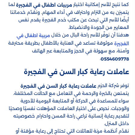
كما نتيح للأسر إمكانية اختيار
لما
مربيات اطفال في الفجيرة
يتميزن به من التزام واحتراف في أداء المهام. ونقدّم خدماتنا
أيضًا للأسر التي تبحث عن مكتب خدم الفجيرة يقدم نفس
المعايير من الجودة والانضباط.
هدفنا أن نوفّر للأسر راحة البال من خلال
مربية اطفال في
موثوقة تساعد في العناية بالأطفال بطريقة محترفة
الفجيرة
وآمنة، مع سهولة في الحجز والمتابعة عبر الهاتف
.
0554609778
عاملات رعاية كبار السن في الفجيرة
توفر شركة الحزم
عاملات رعاية كبار السن في الفجيرة
يتمتعن بالخبرة والرحمة في التعامل مع الحالات المختلفة،
سواء للمساعدة في الحركة أو المتابعة اليومية للأدوية
والوجبات. نحرص على اختيار العاملات المؤهلات نفسيًا وصحيًا
لتقديم رعاية إنسانية تراعي راحة المسن واحترام خصوصيته
داخل المنزل.
نقدّم أنظمة مرنة للعائلات التي تحتاج إلى رعاية مؤقتة أو