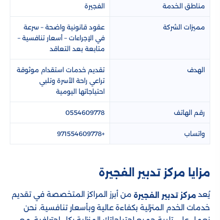
مناطق الخدمة
الفجيرة
مميزات الشركة
عقود قانونية واضحة – سرعة
في الإجراءات – أسعار تنافسية –
متابعة بعد التعاقد
الهدف
تقديم خدمات استقدام موثوقة
تراعي راحة الأسرة وتلبي
احتياجاتها اليومية
رقم الهاتف
0554609778
واتساب
+971554609778
مزايا مركز تدبير الفجيرة
يُعد
من أبرز المراكز المتخصصة في تقديم
مركز تدبير الفجيرة
خدمات الخدم المنزلية بكفاءة عالية وبأسعار تنافسية. نحن
نعمل على تلبية جميع احتياجاتك المنزلية بكل احترافية، مع