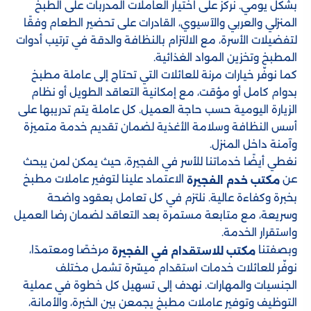
بشكل يومي. نركّز على اختيار العاملات المدربات على الطبخ
المنزلي والعربي والآسيوي، القادرات على تحضير الطعام وفقًا
لتفضيلات الأسرة، مع الالتزام بالنظافة والدقة في ترتيب أدوات
المطبخ وتخزين المواد الغذائية.
كما نوفّر خيارات مرنة للعائلات التي تحتاج إلى عاملة مطبخ
بدوام كامل أو مؤقت، مع إمكانية التعاقد الطويل أو نظام
الزيارة اليومية حسب حاجة العميل. كل عاملة يتم تدريبها على
أسس النظافة وسلامة الأغذية لضمان تقديم خدمة متميزة
وآمنة داخل المنزل.
نغطي أيضًا خدماتنا للأسر في الفجيرة، حيث يمكن لمن يبحث
عن
الاعتماد علينا لتوفير عاملات مطبخ
مكتب خدم الفجيرة
بخبرة وكفاءة عالية. نلتزم في كل تعامل بعقود واضحة
وسريعة، مع متابعة مستمرة بعد التعاقد لضمان رضا العميل
واستقرار الخدمة.
وبصفتنا
مرخصًا ومعتمدًا،
مكتب للاستقدام في الفجيرة
نوفّر للعائلات خدمات استقدام ميسّرة تشمل مختلف
الجنسيات والمهارات. نهدف إلى تسهيل كل خطوة في عملية
التوظيف وتوفير عاملات مطبخ يجمعن بين الخبرة، والأمانة،