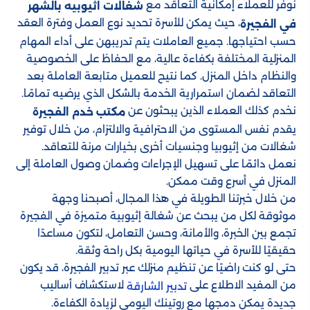
نوفّر للعملاء إمكانية التعاقد مع
شغالات اثيوبيه بالشهر
، حيث يمكن للأسرة تحديد نوع العمل وفترة العقد
في الفجيرة
حسب احتياجها. جميع العاملات يتم تدريبهن على أداء المهام
المنزلية المختلفة بكفاءة عالية، مع الحفاظ على الخصوصية
والنظام داخل المنزل. كما نتيح للعميل متابعة العاملة بعد
التعاقد لضمان استمرارية الخدمة بالشكل الذي يرضيه تمامًا.
نخدم كذلك العملاء الذين يبحثون عن
مكتب خدم الفجيرة
يقدم نفس المستوى من الاحترافية والالتزام، من خلال توفير
شغالات من إثيوبيا وجنسيات أخرى بخيارات مرنة للتعاقد.
نعمل دائمًا على تسهيل الإجراءات وضمان وصول العاملة إلى
المنزل في أسرع وقت ممكن.
من خلال خبرتنا الطويلة في هذا المجال، أصبحنا وجهة
موثوقة لكل من يبحث عن شغالة إثيوبية متميزة في الفجيرة
تجمع بين الخبرة، والأمانة، وحسن التعامل، لتكون مساعدًا
حقيقيًا للأسرة في حياتها اليومية بكل راحة وثقة.
حتى لو كنت راضيًا عن تنظيم منزلك عبر تدبير الفجيرة، قد يكون
من المفيد الاطلاع على
لاستكشاف أساليب
تدبير الشارقة
جديدة يمكن دمجها مع روتينك اليومي لزيادة الكفاءة.