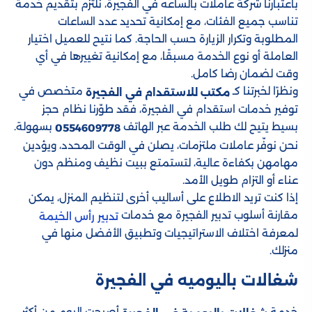
باعتبارنا شركة عاملات بالساعه في الفجيرة، نلتزم بتقديم خدمة
تناسب جميع الفئات، مع إمكانية تحديد عدد الساعات
المطلوبة وتكرار الزيارة حسب الحاجة. كما نتيح للعميل اختيار
العاملة أو نوع الخدمة مسبقًا، مع إمكانية تغييرها في أي
وقت لضمان رضا كامل.
ونظرًا لخبرتنا كـ
متخصص في
مكتب للاستقدام في الفجيرة
توفير خدمات استقدام في الفجيرة، فقد طوّرنا نظام حجز
بسيط يتيح لك طلب الخدمة عبر الهاتف
بسهولة.
0554609778
نحن نوفّر عاملات ملتزمات، يصلن في الوقت المحدد، ويؤدين
مهامهن بكفاءة عالية، لتستمتع ببيت نظيف ومنظم دون
عناء أو التزام طويل الأمد.
إذا كنت تريد الاطلاع على أساليب أخرى لتنظيم المنزل، يمكن
مقارنة أسلوب تدبير الفجيرة مع خدمات
تدبير رأس الخيمة
لمعرفة اختلاف الاستراتيجيات وتطبيق الأفضل منها في
منزلك.
شغالات باليوميه​ في الفجيرة
خدمة
أصبحت اليوم من أكثر