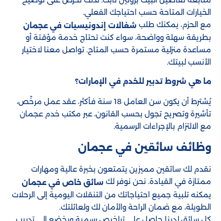
الخيارات المتاحة حسب احتياجك الفعلي.
مع الحزم، يمكنك طلب
شغالات إندونيسيات في عجمان
بطريقة سهلة وواضحة، سواء كنت تحتاج خدمة مؤقتة أو
مساعدة منزلية مستمرة حسب المتاح. تواصل معنا لاختيار
الأنسب لبيتك.
ما هي شروط تدبير للخدم في الإمارات؟
يُشترط أن يكون سن العامل 18 سنة فأكثر، عقد عمل مرخّص،
تأشيرة وتصريح تجول بحسب القانون، عبر مكتب خدم عجمان
مع الالتزام بالإجراءات الرسمية.
وظائف سائقين​ في عجمان
نقدم لك سائقين مميزين يتمتعون بخبرة عالية ومهارات
ممتازة في القيادة. نحن نوفر لك
سائق خاص في عجمان
يمكنه تلبية جميع احتياجاتك من التنقلات اليومية إلى الرحلات
الطويلة، مع ضمان الراحة والأمان لك ولعائلتك.
كل سائق لدينا حاصل على تراخيص رسمية ويخضع إلى تدريب