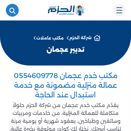
شركة الحزم
مكتب عاملات
تدبير عجمان
مكتب خدم عجمان 0554609778
عمالة منزلية مضمونة مع خدمة
استبدال عند الحاجة
يقدّم مكتب خدم عجمان من شركة الحزم حلولاً
متكاملة للعمالة المنزلية، من خادمات ومربيات
وسائقين وطباخين، بعقود شهرية أو يومية مرنة
تناسب أسرتك. نختار لك كوادر موثوقة بخبرة عالية،