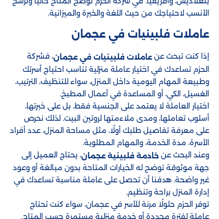
بنغلاديش، وأفريقيا. في شركة الحزم نوضح المتاح حالياً ونرشح
الأنسب لاحتياجك من حيث اللغة والخبرة والميزانية.
عاملات فلبينيات في عجمان
إذا كنت تبحث عن
، فشركة
عاملات فلبينيات في عجمان
الحزم تساعدك في اختيار عاملة منزلية تناسب احتياج أسرتك
وطبيعة المهام اليومية داخل المنزل، سواء للتنظيف، الترتيب،
الغسيل، الكي، أو المساعدة في أعمال المطبخ.
اختيار العاملة لا يعتمد على الجنسية فقط، بل على خبرتها،
أسلوب تعاملها، ومدى ملاءمتها لروتين البيت. لذلك نحرص
على معرفة تفاصيل طلبك أولًا، مثل مساحة المنزل، عدد أفراد
الأسرة، مدة الخدمة، والمهام المطلوبة.
وعند البحث عن
، يحتاج العميل إلى
خادمة فلبينية عجمان
جهة موثوقة توضح له الخيارات المتاحة بدون مبالغة أو وعود
غير واضحة. هدفنا أن تحصل على عاملة مناسبة تساعدك في
إدارة المنزل براحة وتنظيم.
توفر الحزم حلولًا مرنة للأسر في عجمان، سواء كنت تحتاج
عاملة لفترة محددة أو خدمة منزلية مستمرة حسب المتاح.