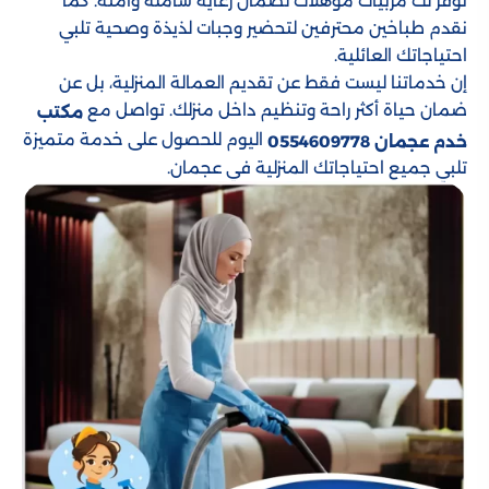
نوفر لك مربيات مؤهلات لضمان رعاية شاملة وآمنة. كما
نقدم طباخين محترفين لتحضير وجبات لذيذة وصحية تلبي
احتياجاتك العائلية.
إن خدماتنا ليست فقط عن تقديم العمالة المنزلية، بل عن
ضمان حياة أكثر راحة وتنظيم داخل منزلك. تواصل مع
مكتب
اليوم للحصول على خدمة متميزة
خدم عجمان 0554609778
تلبي جميع احتياجاتك المنزلية في عجمان.