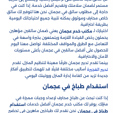
مستمر لضمان سلامتك وتقديم أفضل خدمة. إذا كنت في
حاجة إلى مطلوب سائق في عجمان، نحن هنا لتوفير لك سائق
خاص محترف وموثوق يمكنه تلبية جميع احتياجاتك اليومية
بطريقة احترافية.
اختيارك لـ
يعني ضمان سائقين مؤهلين
مكتب خدم عجمان
يحملون رخص القيادة اللازمة ويتمتعون بخبرة واسعة في
التعامل مع الطرق والمواقف المختلفة. تواصل معنا اليوم
للحصول على أفضل سائقين في عجمان بأعلى مستويات
الأمان والاحترافية.
بينما تقدم تدبير عجمان طرقًا معينة لتنظيم المنزل، تقدم
أساليب مختلفة قليلًا قد تلهمك لتطبيق أفكار
تدبير الفجيرة
جديدة تزيد من كفاءة إدارة المنزل وروتينك اليومي.
استقدام طباخ في عجمان
إذا كنت تبحث عن طباخ محترف لإعداد وجبات مميزة في
منزلك، يوفر لك مكتب خدم عجمان أفضل خدمات
استقدام
. نحن نقدم لك طباخين ماهرين في تحضير
طباخ في عجمان