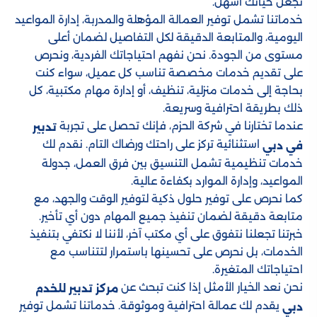
تجعل حياتك أسهل.
خدماتنا تشمل توفير العمالة المؤهلة والمدربة، إدارة المواعيد
اليومية، والمتابعة الدقيقة لكل التفاصيل لضمان أعلى
مستوى من الجودة. نحن نفهم احتياجاتك الفردية، ونحرص
على تقديم خدمات مخصصة تناسب كل عميل، سواء كنت
بحاجة إلى خدمات منزلية، تنظيف، أو إدارة مهام مكتبية، كل
ذلك بطريقة احترافية وسريعة.
عندما تختارنا في شركة الحزم، فإنك تحصل على تجربة
تدبير
استثنائية تركز على راحتك ورضاك التام. نقدم لك
في دبي
خدمات تنظيمية تشمل التنسيق بين فرق العمل، جدولة
المواعيد، وإدارة الموارد بكفاءة عالية.
كما نحرص على توفير حلول ذكية لتوفير الوقت والجهد، مع
متابعة دقيقة لضمان تنفيذ جميع المهام دون أي تأخير.
خبرتنا تجعلنا نتفوق على أي مكتب آخر، لأننا لا نكتفي بتنفيذ
الخدمات، بل نحرص على تحسينها باستمرار لتتناسب مع
احتياجاتك المتغيرة.
نحن نعد الخيار الأمثل إذا كنت تبحث عن
مركز تدبير للخدم
يقدم لك عمالة احترافية وموثوقة. خدماتنا تشمل توفير
دبي​