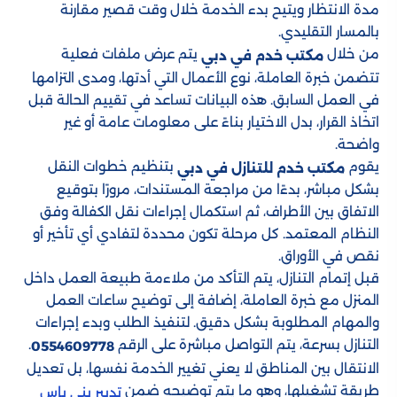
مدة الانتظار ويتيح بدء الخدمة خلال وقت قصير مقارنة
بالمسار التقليدي.
من خلال
يتم عرض ملفات فعلية
مكتب خدم في دبي
تتضمن خبرة العاملة، نوع الأعمال التي أدتها، ومدى التزامها
في العمل السابق. هذه البيانات تساعد في تقييم الحالة قبل
اتخاذ القرار، بدل الاختيار بناءً على معلومات عامة أو غير
واضحة.
يقوم
بتنظيم خطوات النقل
مكتب خدم للتنازل في دبي
بشكل مباشر، بدءًا من مراجعة المستندات، مرورًا بتوقيع
الاتفاق بين الأطراف، ثم استكمال إجراءات نقل الكفالة وفق
النظام المعتمد. كل مرحلة تكون محددة لتفادي أي تأخير أو
نقص في الأوراق.
قبل إتمام التنازل، يتم التأكد من ملاءمة طبيعة العمل داخل
المنزل مع خبرة العاملة، إضافة إلى توضيح ساعات العمل
والمهام المطلوبة بشكل دقيق. لتنفيذ الطلب وبدء إجراءات
التنازل بسرعة، يتم التواصل مباشرة على الرقم
.
0554609778
الانتقال بين المناطق لا يعني تغيير الخدمة نفسها، بل تعديل
طريقة تشغيلها، وهو ما يتم توضيحه ضمن
تدبير بني ياس