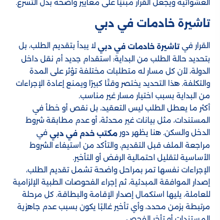
العشوائية ويجعل القرار مبنيًا على معايير واضحة بدل التسرع.
تاشيرة خادمات في دبي
القرار في
لا يبدأ بتقديم الطلب، بل
تاشيرة خادمات في دبي
بتحديد حالة الطلب من البداية: استقدام جديد أم نقل داخل
الدولة، لأن كل مسار له متطلبات مختلفة تؤثر على المدة
والتكلفة. هذا التحديد يختصر وقتًا كبيرًا ويمنع إعادة الإجراءات
من البداية بسبب اختيار مسار غير مناسب.
أكثر ما يعطل الطلب ليس التعقيد، بل نقص أو خطأ في
المستندات، مثل بيانات غير محدثة، أو عدم مطابقة شروط
الدخل والسكن. هنا يظهر دور
في
مكتب خدم في دبي
مراجعة الملف قبل التقديم، والتأكد من استيفاء الشروط
الأساسية لتقليل احتمالية الرفض أو التأخير.
الإجراءات نفسها تمر بمراحل واضحة تشمل تقديم الطلب،
إصدار الموافقة المبدئية، ثم إجراء الفحوصات الطبية الإلزامية
للعاملة، يليها استكمال إصدار الإقامة والبطاقة. كل مرحلة
مرتبطة بزمن محدد، وأي تأخير غالبًا يكون بسبب عدم جاهزية
المستندات أو تأخر الفحص.