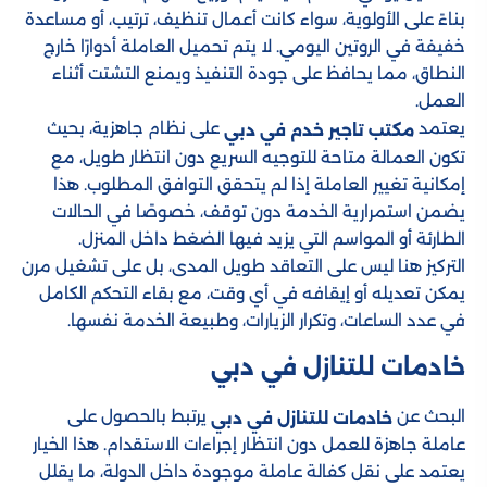
بناءً على الأولوية، سواء كانت أعمال تنظيف، ترتيب، أو مساعدة
خفيفة في الروتين اليومي. لا يتم تحميل العاملة أدوارًا خارج
النطاق، مما يحافظ على جودة التنفيذ ويمنع التشتت أثناء
العمل.
يعتمد
على نظام جاهزية، بحيث
مكتب تاجير خدم في دبي
تكون العمالة متاحة للتوجيه السريع دون انتظار طويل، مع
إمكانية تغيير العاملة إذا لم يتحقق التوافق المطلوب. هذا
يضمن استمرارية الخدمة دون توقف، خصوصًا في الحالات
الطارئة أو المواسم التي يزيد فيها الضغط داخل المنزل.
التركيز هنا ليس على التعاقد طويل المدى، بل على تشغيل مرن
يمكن تعديله أو إيقافه في أي وقت، مع بقاء التحكم الكامل
في عدد الساعات، وتكرار الزيارات، وطبيعة الخدمة نفسها.
خادمات للتنازل​ في دبي
البحث عن
يرتبط بالحصول على
خادمات للتنازل في دبي
عاملة جاهزة للعمل دون انتظار إجراءات الاستقدام. هذا الخيار
يعتمد على نقل كفالة عاملة موجودة داخل الدولة، ما يقلل