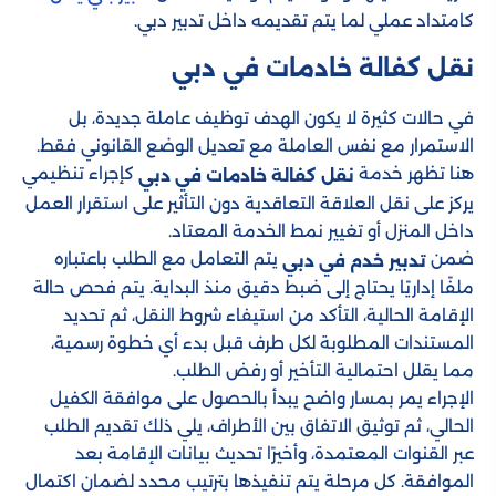
كامتداد عملي لما يتم تقديمه داخل تدبير دبي.
نقل كفالة خادمات​ في دبي
في حالات كثيرة لا يكون الهدف توظيف عاملة جديدة، بل
الاستمرار مع نفس العاملة مع تعديل الوضع القانوني فقط.
هنا تظهر خدمة
كإجراء تنظيمي
نقل كفالة خادمات في دبي
يركز على نقل العلاقة التعاقدية دون التأثير على استقرار العمل
داخل المنزل أو تغيير نمط الخدمة المعتاد.
ضمن
يتم التعامل مع الطلب باعتباره
تدبير خدم في دبي
ملفًا إداريًا يحتاج إلى ضبط دقيق منذ البداية. يتم فحص حالة
الإقامة الحالية، التأكد من استيفاء شروط النقل، ثم تحديد
المستندات المطلوبة لكل طرف قبل بدء أي خطوة رسمية،
مما يقلل احتمالية التأخير أو رفض الطلب.
الإجراء يمر بمسار واضح يبدأ بالحصول على موافقة الكفيل
الحالي، ثم توثيق الاتفاق بين الأطراف، يلي ذلك تقديم الطلب
عبر القنوات المعتمدة، وأخيرًا تحديث بيانات الإقامة بعد
الموافقة. كل مرحلة يتم تنفيذها بترتيب محدد لضمان اكتمال