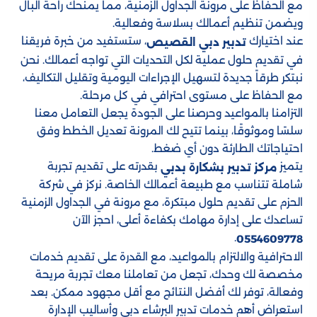
مع الحفاظ على مرونة الجداول الزمنية، مما يمنحك راحة البال
ويضمن تنظيم أعمالك بسلاسة وفعالية.
عند اختيارك
، ستستفيد من خبرة فريقنا
تدبير دبي القصيص
في تقديم حلول عملية لكل التحديات التي تواجه أعمالك. نحن
نبتكر طرقاً جديدة لتسهيل الإجراءات اليومية وتقليل التكاليف،
مع الحفاظ على مستوى احترافي في كل مرحلة.
التزامنا بالمواعيد وحرصنا على الجودة يجعل التعامل معنا
سلسًا وموثوقًا، بينما تتيح لك المرونة تعديل الخطط وفق
احتياجاتك الطارئة دون أي ضغط.
يتميز
بقدرته على تقديم تجربة
مركز تدبير بشكارة بدبي
شاملة تتناسب مع طبيعة أعمالك الخاصة. نركز في شركة
الحزم على تقديم حلول مبتكرة، مع مرونة في الجداول الزمنية
تساعدك على إدارة مهامك بكفاءة أعلى، احجز الآن
.
0554609778
الاحترافية والالتزام بالمواعيد، مع القدرة على تقديم خدمات
مخصصة لك وحدك، تجعل من تعاملنا معك تجربة مريحة
وفعالة، توفر لك أفضل النتائج مع أقل مجهود ممكن. بعد
استعراض أهم خدمات تدبير البرشاء دبي وأساليب الإدارة