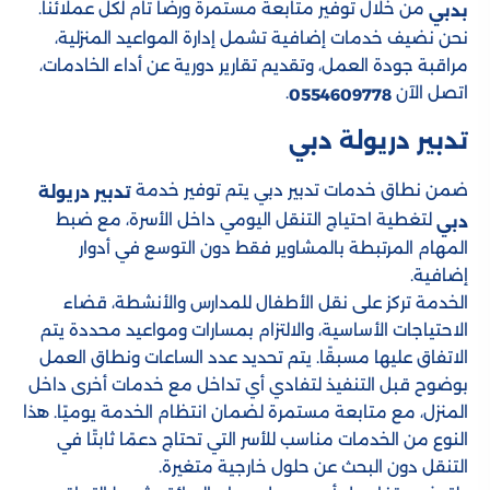
من خلال توفير متابعة مستمرة ورضا تام لكل عملائنا.
بدبي
نحن نضيف خدمات إضافية تشمل إدارة المواعيد المنزلية،
مراقبة جودة العمل، وتقديم تقارير دورية عن أداء الخادمات،
اتصل الآن
.
0554609778
تدبير دريولة دبي
ضمن نطاق خدمات تدبير دبي يتم توفير خدمة
تدبير دريولة
لتغطية احتياج التنقل اليومي داخل الأسرة، مع ضبط
دبي
المهام المرتبطة بالمشاوير فقط دون التوسع في أدوار
إضافية.
الخدمة تركز على نقل الأطفال للمدارس والأنشطة، قضاء
الاحتياجات الأساسية، والالتزام بمسارات ومواعيد محددة يتم
الاتفاق عليها مسبقًا. يتم تحديد عدد الساعات ونطاق العمل
بوضوح قبل التنفيذ لتفادي أي تداخل مع خدمات أخرى داخل
المنزل، مع متابعة مستمرة لضمان انتظام الخدمة يوميًا. هذا
النوع من الخدمات مناسب للأسر التي تحتاج دعمًا ثابتًا في
التنقل دون البحث عن حلول خارجية متغيرة.